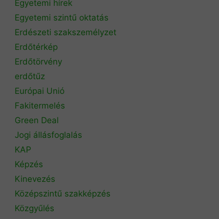
Egyetemi hírek
Egyetemi szintű oktatás
Erdészeti szakszemélyzet
Erdőtérkép
Erdőtörvény
erdőtűz
Európai Unió
Fakitermelés
Green Deal
Jogi állásfoglalás
KAP
Képzés
Kinevezés
Középszintű szakképzés
Közgyűlés