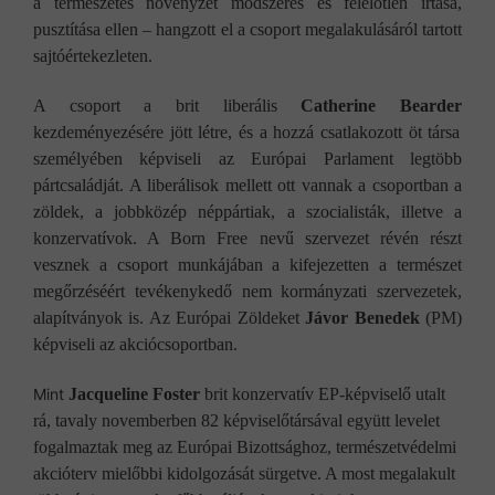
a természetes növényzet módszeres és felelőtlen irtása,
pusztítása ellen – hangzott el a csoport megalakulásáról tartott
sajtóértekezleten.
A csoport a brit liberális
Catherine Bearder
kezdeményezésére jött létre, és a hozzá csatlakozott öt társa
személyében képviseli az Európai Parlament legtöbb
pártcsaládját. A liberálisok mellett ott vannak a csoportban a
zöldek, a jobbközép néppártiak, a szocialisták, illetve a
konzervatívok. A Born Free nevű szervezet révén részt
vesznek a csoport munkájában a kifejezetten a természet
megőrzéséért tevékenykedő nem kormányzati szervezetek,
alapítványok is. Az Európai Zöldeket
Jávor Benedek
(PM)
képviseli az akciócsoportban.
Mint
Jacqueline Foster
brit konzervatív EP-képviselő utalt
rá, tavaly novemberben 82 képviselőtársával együtt levelet
fogalmaztak meg az Európai Bizottsághoz, természetvédelmi
akcióterv mielőbbi kidolgozását sürgetve. A most megalakult