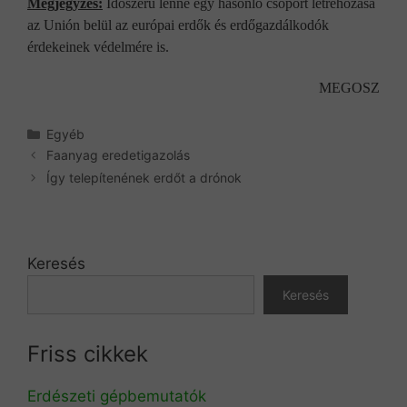
Megjegyzés:
Időszerű lenne egy hasonló csoport létrehozása
az Unión belül az európai erdők és erdőgazdálkodók
érdekeinek védelmére is.
MEGOSZ
Kategória
Egyéb
Faanyag eredetigazolás
Így telepítenének erdőt a drónok
Keresés
Keresés
Friss cikkek
Erdészeti gépbemutatók