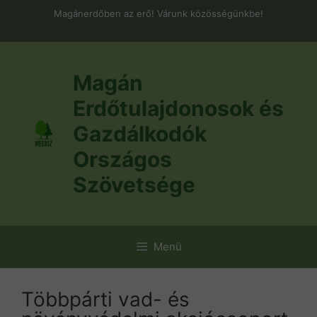
Kilépés
Magánerdőben az erő! Várunk közösségünkbe!
a
tartalomba
Magán
Erdőtulajdonosok és
Gazdálkodók
Országos
Szövetsége
Menü
Többpárti vad- és