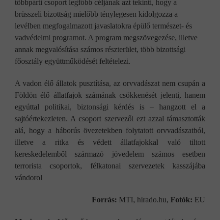
többpárti csoport legfőbb céljának azt tekinti, hogy a
brüsszeli bizottság mielőbb ténylegesen kidolgozza a
levélben megfogalmazott javaslatokra épülő természet- és
vadvédelmi programot. A program megszövegezése, illetve
annak megvalósítása számos részterület, több bizottsági
főosztály együttműködését feltételezi.
A vadon élő állatok pusztítása, az orvvadászat nem csupán a
Földön élő állatfajok számának csökkenését jelenti, hanem
egyúttal politikai, biztonsági kérdés is – hangzott el a
sajtóértekezleten. A csoport szervezői ezt azzal támasztották
alá, hogy a háborús övezetekben folytatott orvvadászatból,
illetve a ritka és védett állatfajokkal való tiltott
kereskedelemből származó jövedelem számos esetben
terrorista csoportok, félkatonai szervezetek kasszájába
vándorol
Forrás:
MTI, hirado.hu,
Fotók:
EU