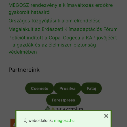
MEGOSZ rendezvény a klímaváltozás erdőkre
gyakorolt hatásiról
Országos tűzgyújtási tilalom elrendelése
Megalakult az Erdészeti Klímaadaptációs Fórum
Petíciót indított a Copa-Cogeca a KAP jövőjéért
– a gazdák és az élelmiszer-biztonság
védelmében
Partnereink
Csemete
Prosilva
Fatáj
Forestpress
×
Új weboldalunk:
megosz.hu