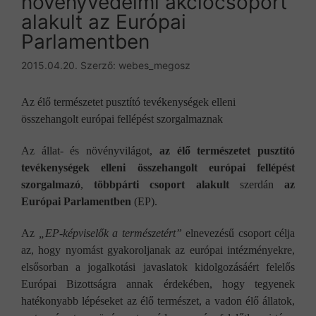
növényvédelmi akciócsoport
alakult az Európai
Parlamentben
2015.04.20.
Szerző:
webes_megosz
Az élő természetet pusztító tevékenységek elleni
összehangolt európai fellépést szorgalmaznak
Az állat- és növényvilágot,
az élő természetet pusztító
tevékenységek elleni összehangolt európai fellépést
szorgalmazó
,
többpárti csoport alakult
szerdán
az
Európai Parlamentben
(EP).
Az
„EP-képviselők a természetért”
elnevezésű csoport célja
az, hogy nyomást gyakoroljanak az európai intézményekre,
elsősorban a jogalkotási javaslatok kidolgozásáért felelős
Európai Bizottságra annak érdekében, hogy tegyenek
hatékonyabb lépéseket az élő természet, a vadon élő állatok,