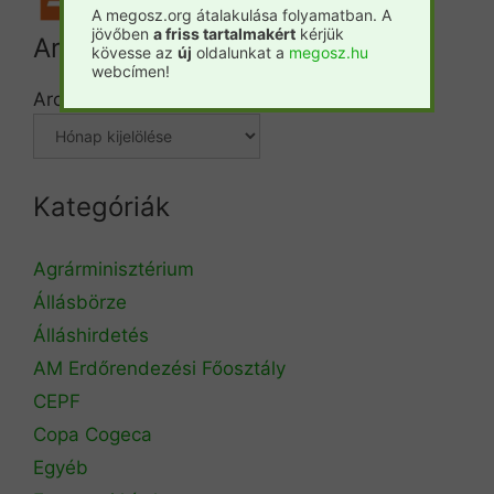
A megosz.org átalakulása folyamatban. A
jövőben
a friss tartalmakért
kérjük
Archívum
kövesse az
új
oldalunkat a
megosz.hu
webcímen!
Archívum
Kategóriák
Agrárminisztérium
Állásbörze
Álláshirdetés
AM Erdőrendezési Főosztály
CEPF
Copa Cogeca
Egyéb