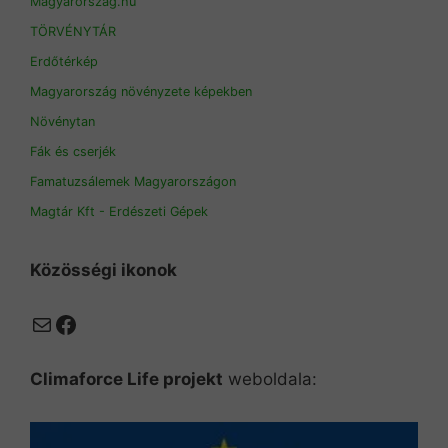
Magyarorszag.hu
TÖRVÉNYTÁR
Erdőtérkép
Magyarország növényzete képekben
Növénytan
Fák és cserjék
Famatuzsálemek Magyarországon
Magtár Kft - Erdészeti Gépek
Közösségi ikonok
Mail
Facebook
Climaforce Life projekt
weboldala: