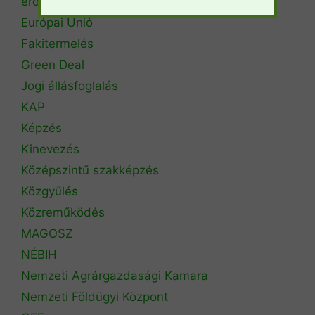
erdőtűz
Európai Unió
Fakitermelés
Green Deal
Jogi állásfoglalás
KAP
Képzés
Kinevezés
Középszintű szakképzés
Közgyűlés
Közreműködés
MAGOSZ
NÉBIH
Nemzeti Agrárgazdasági Kamara
Nemzeti Földügyi Központ