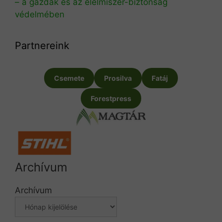
– a gazdák és az élelmiszer-biztonság
védelmében
Partnereink
Csemete
Prosilva
Fatáj
Forestpress
Archívum
Archívum