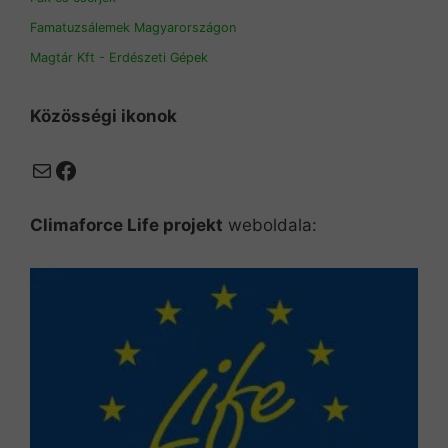
Famatuzsálemek Magyarországon
Magtár Kft - Erdészeti Gépek
Közösségi ikonok
Mail
Facebook
Climaforce Life projekt
weboldala: