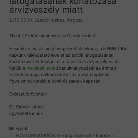
látogatásának korlátozása
árvízveszély miatt
2013.06.10.
Szerző:
webes_megosz
Tisztelt Erdőtulajdonosok és Gazdálkodók!
Hasonlóan másik most megjelenő hírünkhöz, a NÉBIH-től is
kaptunk tájékoztató levelet az erdők látogatásának
korlátozási lehetőségeiről a fennálló árvízveszély miatt.
Kérjük a
mellékelt levél
áttanulmányozását az érintett
területeken gazdálkodóktól és az abban foglaltak
figyelembe vételét a konkrét esetek kapcsán.
Erdészüdvözlettel:
Dr. Sárvári János
ügyvezető elnök
Kategória
Egyéb
FONTOS!!SÜRGŐS!!! Erdőgazdálkodók körében