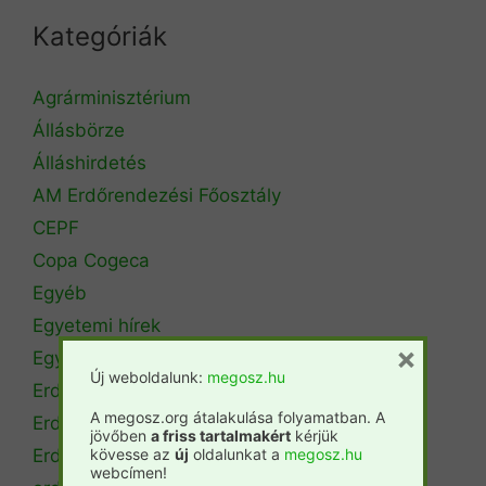
Kategóriák
Agrárminisztérium
Állásbörze
Álláshirdetés
AM Erdőrendezési Főosztály
CEPF
Copa Cogeca
Egyéb
Egyetemi hírek
×
Egyetemi szintű oktatás
Új weboldalunk:
megosz.hu
Erdészeti szakszemélyzet
A megosz.org átalakulása folyamatban. A
Erdőtérkép
jövőben
a friss tartalmakért
kérjük
Erdőtörvény
kövesse az
új
oldalunkat a
megosz.hu
webcímen!