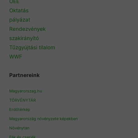
OEE
Oktatás
pályázat
Rendezvények
szakirányító
Tűzgyújtási tilalom
WWF
Partnereink
Magyarorszag.hu
TÖRVÉNYTÁR
Erdőtérkép
Magyarország növényzete képekben
Növénytan
Fák és cserjék