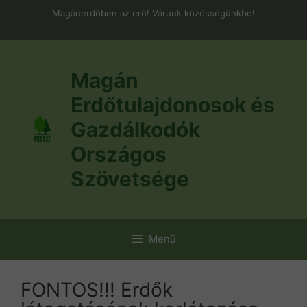
Kilépés
Magánerdőben az erő! Várunk közösségünkbe!
a
tartalomba
Magán
Erdőtulajdonosok és
Gazdálkodók
Országos
Szövetsége
Menü
FONTOS!!! Erdők