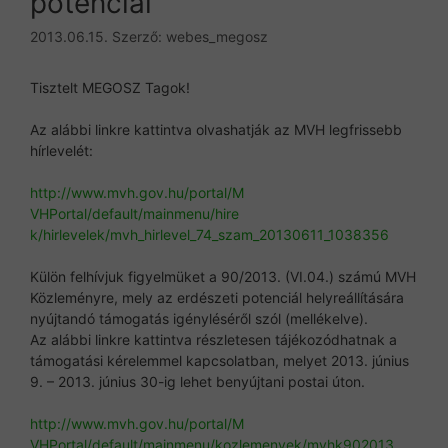
potenciál
2013.06.15.
Szerző:
webes_megosz
Tisztelt MEGOSZ Tagok!
Az alábbi linkre kattintva olvashatják az MVH legfrissebb
hírlevelét:
http://www.mvh.gov.hu/portal/M
VHPortal/default/mainmenu/hire
k/hirlevelek/mvh_hirlevel_74_
szam_20130611_1038356
Külön felhívjuk figyelmüket a 90/2013. (VI.04.) számú MVH
Közleményre, mely az erdészeti potenciál helyreállítására
nyújtandó támogatás igényléséről szól (mellékelve).
Az alábbi linkre kattintva részletesen tájékozódhatnak a
támogatási kérelemmel kapcsolatban, melyet 2013. június
9. – 2013. június 30-ig lehet benyújtani postai úton.
http://www.mvh.gov.hu/portal/M
VHPortal/default/mainmenu/kozl
emenyek/mvhk902013