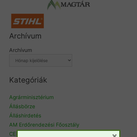
Archívum
Archívum
Kategóriák
Agrárminisztérium
Állásbörze
Álláshirdetés
AM Erdőrendezési Főosztály
×
CEPF