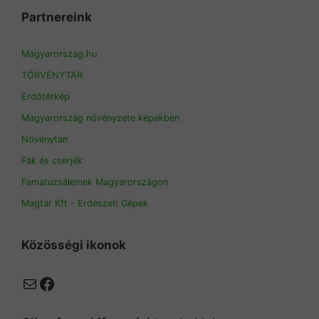
Partnereink
Magyarorszag.hu
TÖRVÉNYTÁR
Erdőtérkép
Magyarország növényzete képekben
Növénytan
Fák és cserjék
Famatuzsálemek Magyarországon
Magtár Kft - Erdészeti Gépek
Közösségi ikonok
Mail
Facebook