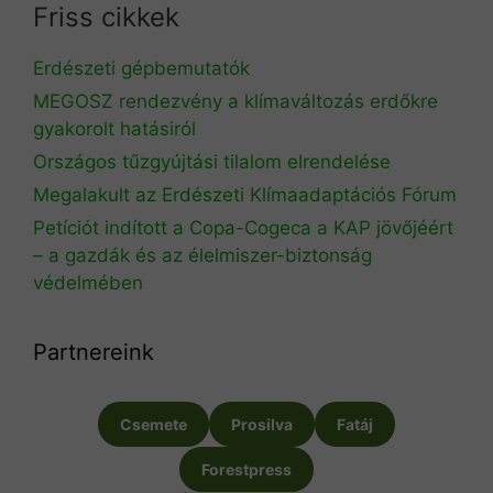
Friss cikkek
Erdészeti gépbemutatók
MEGOSZ rendezvény a klímaváltozás erdőkre
gyakorolt hatásiról
Országos tűzgyújtási tilalom elrendelése
Megalakult az Erdészeti Klímaadaptációs Fórum
Petíciót indított a Copa-Cogeca a KAP jövőjéért
– a gazdák és az élelmiszer-biztonság
védelmében
Partnereink
Csemete
Prosilva
Fatáj
Forestpress