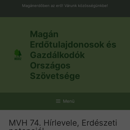
Kilépés
Magánerdőben az erő! Várunk közösségünkbe!
a
tartalomba
Magán
Erdőtulajdonosok és
Gazdálkodók
Országos
Szövetsége
Menü
MVH 74. Hírlevele, Erdészeti