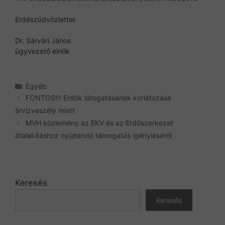
Erdészüdvözlettel:
Dr. Sárvári János
ügyvezető elnök
Kategória
Egyéb
FONTOS!!! Erdők látogatásának korlátozása
árvízveszély miatt
MVH közlemény az EKV és az Erdőszerkezet
átalakításhoz nyújtandó támogatás igényléséről
Keresés
Keresés