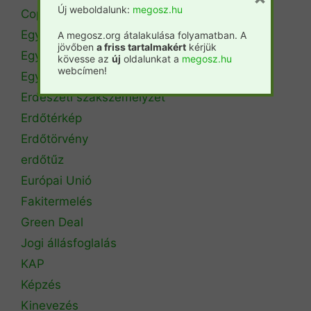
Új weboldalunk:
megosz.hu
Copa Cogeca
Egyéb
A megosz.org átalakulása folyamatban. A
jövőben
a friss tartalmakért
kérjük
Egyetemi hírek
kövesse az
új
oldalunkat a
megosz.hu
webcímen!
Egyetemi szintű oktatás
Erdészeti szakszemélyzet
Erdőtérkép
Erdőtörvény
erdőtűz
Európai Unió
Fakitermelés
Green Deal
Jogi állásfoglalás
KAP
Képzés
Kinevezés