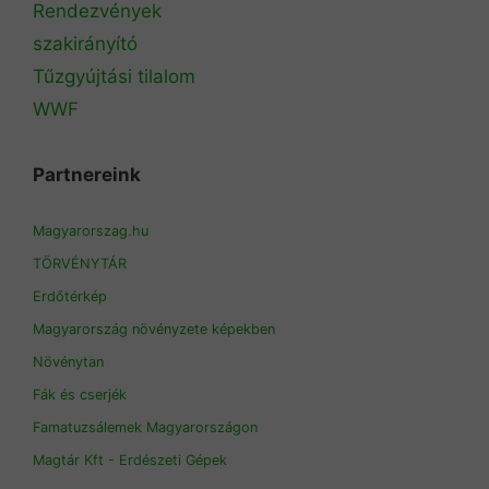
Rendezvények
szakirányító
Tűzgyújtási tilalom
WWF
Partnereink
Magyarorszag.hu
TÖRVÉNYTÁR
Erdőtérkép
Magyarország növényzete képekben
Növénytan
Fák és cserjék
Famatuzsálemek Magyarországon
Magtár Kft - Erdészeti Gépek