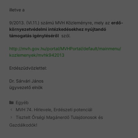
illetve a
9/2013. (VI.11.) számú MVH Közleményre, mely az
erdő-
környezetvédelmi intézkedésekhez nyújtandó
támogatás igényléséről
szól.
http://mvh.gov.hu/portal/
MVHPortal/default/mainmenu/
kozlemenyek/mvhk942013
Erdészüdvözlettel:
Dr. Sárvári János
ügyvezető elnök
Kategória
Egyéb
MVH 74. Hírlevele, Erdészeti potenciál
Tisztelt Őrségi Magánerdő Tulajdonosok és
Gazdálkodók!