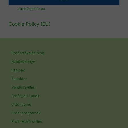
clima4ceelife.eu
Cookie Policy (EU)
Erdőértékelés blog
Köbözőkönyv
Fahibák
Fadoktor
Vándorgyűlés
Erdészeti Lapok
erdő.lap.hu
Erdei programok
Erdő-Mező online