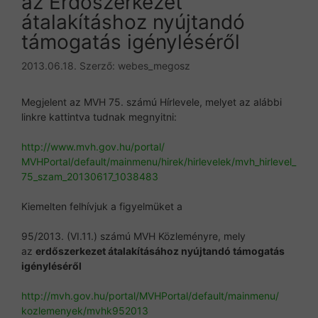
az Erdőszerkezet
átalakításhoz nyújtandó
támogatás igényléséről
2013.06.18.
Szerző:
webes_megosz
Megjelent az MVH 75. számú Hírlevele, melyet az alábbi
linkre kattintva tudnak megnyitni:
http://www.mvh.gov.hu/portal/
MVHPortal/default/mainmenu/
hirek/hirlevelek/mvh_hirlevel_
75_szam_20130617_1038483
Kiemelten felhívjuk a figyelmüket a
95/2013. (VI.11.) számú MVH Közleményre, mely
az
erdőszerkezet átalakításához nyújtandó támogatás
igényléséről
http://mvh.gov.hu/portal/
MVHPortal/default/mainmenu/
kozlemenyek/mvhk952013