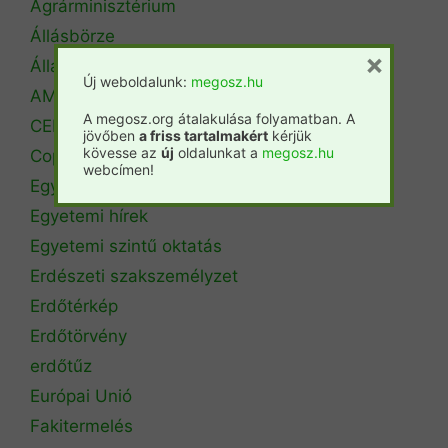
Agrárminisztérium
Állásbörze
×
Álláshirdetés
Új weboldalunk:
megosz.hu
AM Erdőrendezési Főosztály
A megosz.org átalakulása folyamatban. A
CEPF
jövőben
a friss tartalmakért
kérjük
kövesse az
új
oldalunkat a
megosz.hu
Copa Cogeca
webcímen!
Egyéb
Egyetemi hírek
Egyetemi szintű oktatás
Erdészeti szakszemélyzet
Erdőtérkép
Erdőtörvény
erdőtűz
Európai Unió
Fakitermelés