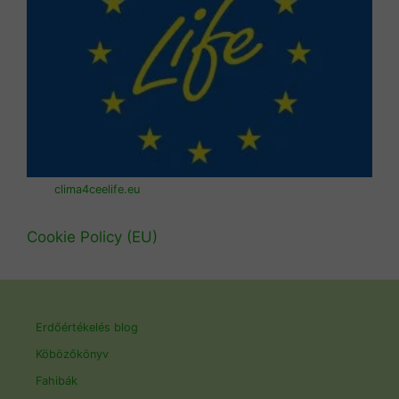
clima4ceelife.eu
Cookie Policy (EU)
Erdőértékelés blog
Köbözőkönyv
Fahibák