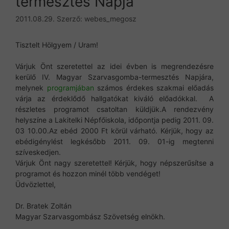
termesztés Napja
2011.08.29.
Szerző:
webes_megosz
Tisztelt Hölgyem / Uram!
Várjuk Önt szeretettel az idei évben is megrendezésre
kerülő IV. Magyar Szarvasgomba-termesztés Napjára,
melynek
programjában
számos érdekes szakmai előadás
várja az érdeklődő hallgatókat kiváló előadókkal. A
részletes programot csatoltan küldjük.A rendezvény
helyszíne a Lakitelki Népfőiskola, időpontja pedig 2011. 09.
03 10.00.Az ebéd 2000 Ft körül várható. Kérjük, hogy az
ebédigénylést legkésőbb 2011. 09. 01-ig megtenni
szíveskedjen.
Várjuk Önt nagy szeretettel! Kérjük, hogy népszerűsítse a
programot és hozzon minél több vendéget!
Üdvözlettel,
Dr. Bratek Zoltán
Magyar Szarvasgombász Szövetség elnökh.