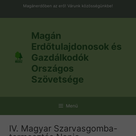
Kilépés
Magánerdőben az erő! Várunk közösségünkbe!
a
tartalomba
Magán
Erdőtulajdonosok és
Gazdálkodók
Országos
Szövetsége
Menü
IV. Magyar Szarvasgomba-