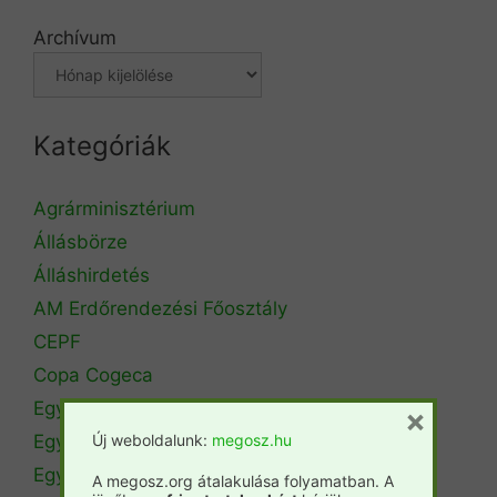
Archívum
Kategóriák
Agrárminisztérium
Állásbörze
Álláshirdetés
AM Erdőrendezési Főosztály
CEPF
Copa Cogeca
Egyéb
×
Egyetemi hírek
Új weboldalunk:
megosz.hu
Egyetemi szintű oktatás
A megosz.org átalakulása folyamatban. A