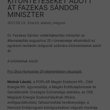
KITÜNTETÉSEKET ADOTT
ÁT FAZEKAS SÁNDOR
MINISZTER
2011.08.23.
Szerző:
webes_megosz
Dr. Fazekas Sándor vidékfejlesztési miniszter az
államalapítás augusztus 20-i ünnepsége alkalmából az
agrárium területén dolgozók számára kitüntetéseket adott
át.
A kitüntettek közül
Pro Silva Hungariae Díj elismerésben részesült:
Molnár László
, a POPLAR Magán Erdészet Kft., Zöld
Energia Kft. ügyvezetője, a Magán Erdőtulajdonosok és
Gazdálkodók Országos Szövetsége alelnöke, az OEE
Megújuló Energia Szakosztályának titkára,
erdőgazdálkodási, fahasznosítási tevékenysége, a
Nemzeti Erdőprogram kidolgozásában végzett munkája