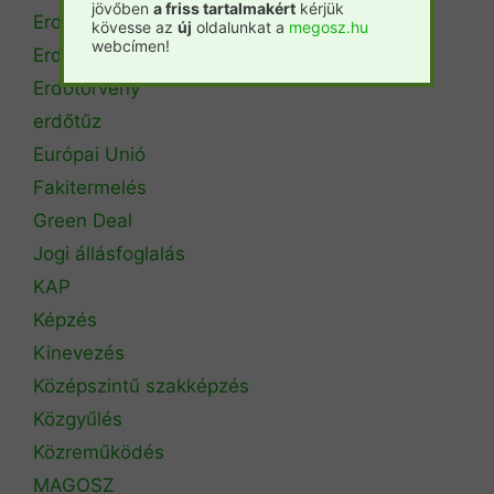
jövőben
a friss tartalmakért
kérjük
Erdészeti szakszemélyzet
kövesse az
új
oldalunkat a
megosz.hu
webcímen!
Erdőtérkép
Erdőtörvény
erdőtűz
Európai Unió
Fakitermelés
Green Deal
Jogi állásfoglalás
KAP
Képzés
Kinevezés
Középszintű szakképzés
Közgyűlés
Közreműködés
MAGOSZ