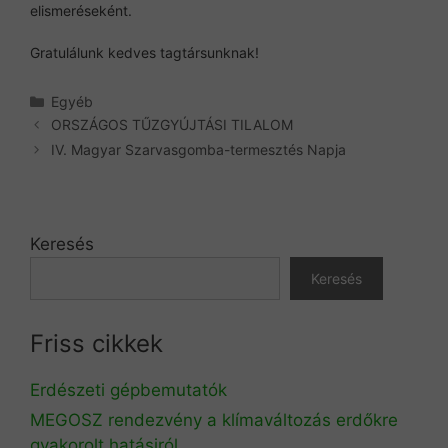
elismeréseként.
Gratulálunk kedves tagtársunknak!
Kategória
Egyéb
ORSZÁGOS TŰZGYÚJTÁSI TILALOM
IV. Magyar Szarvasgomba-termesztés Napja
Keresés
Keresés
Friss cikkek
Erdészeti gépbemutatók
MEGOSZ rendezvény a klímaváltozás erdőkre
gyakorolt hatásiról