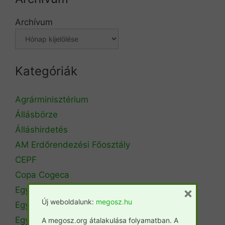
Archívum
Kategóriák
Agrárminisztérium
Állásbörze
Álláshirdetés
AM Erdőrendezési Főosztály
CEPF
Copa Cogeca
×
Egyéb
Új weboldalunk:
megosz.hu
Egyetemi hírek
Egyetemi szintű oktatás
A megosz.org átalakulása folyamatban. A