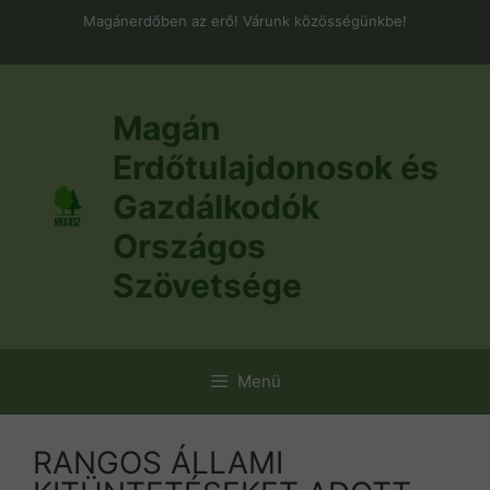
Kilépés
Magánerdőben az erő! Várunk közösségünkbe!
a
tartalomba
Magán
Erdőtulajdonosok és
Gazdálkodók
Országos
Szövetsége
Menü
RANGOS ÁLLAMI