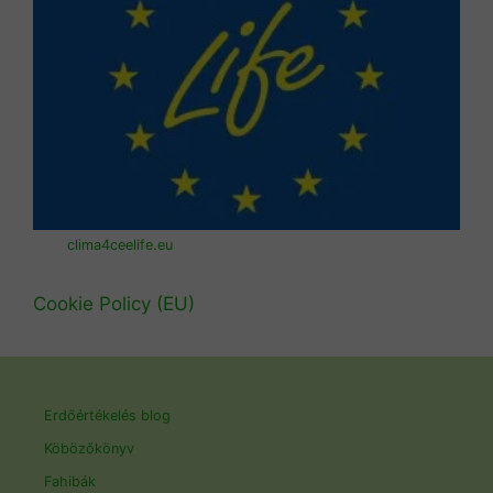
clima4ceelife.eu
Cookie Policy (EU)
Erdőértékelés blog
Köbözőkönyv
Fahibák