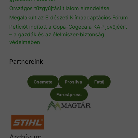
Országos tűzgyújtási tilalom elrendelése
Megalakult az Erdészeti Klímaadaptációs Fórum
Petíciót indított a Copa-Cogeca a KAP jövőjéért
– a gazdák és az élelmiszer-biztonság
védelmében
Partnereink
Csemete
Prosilva
Fatáj
Forestpress
Archívum