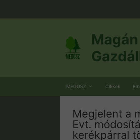
Kilépés
a
tartalomba
Magán 
Gazdál
MEGOSZ
Cikkek
El
Megjelent a 
Evt. módosítá
kerékpárral t