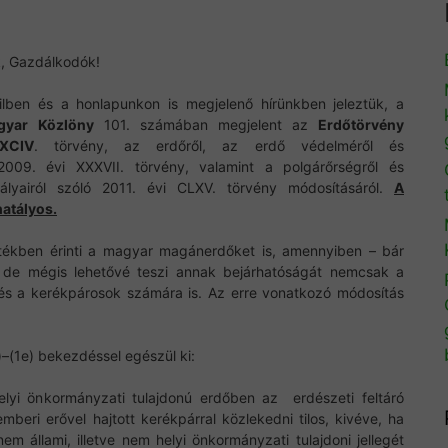
k, Gazdálkodók!
lben és a honlapunkon is megjelenő hírünkben jeleztük, a
gyar Közlöny
101. számában megjelent az
Erdőtörvény
XCIV
. törvény, az erdőről, az erdő védelméről és
2009. évi XXXVII. törvény, valamint a polgárőrségről és
ályairól szóló 2011. évi CLXV. törvény módosításáról.
A
hatályos.
tékben érinti a magyar magánerdőket is, amennyiben – bár
 , de mégis lehetővé teszi annak bejárhatóságát nemcsak a
és a kerékpárosok számára is. Az erre vonatkozó módosítás
)–(1e) bekezdéssel egészül ki:
helyi önkormányzati tulajdonú erdőben az erdészeti feltáró
emberi erővel hajtott kerékpárral közlekedni tilos, kivéve, ha
 állami, illetve nem helyi önkormányzati tulajdoni jellegét