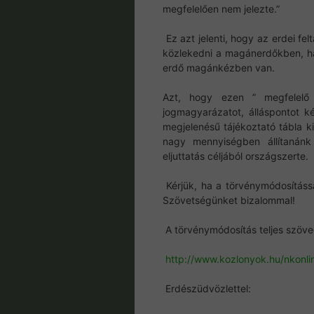
megfelelően nem jelezte.”
Ez azt jelenti, hogy az erdei fel
közlekedni a magánerdőkben, ha
erdő magánkézben van.
Azt, hogy ezen ” megfelelő 
jogmagyarázatot, álláspontot 
megjelenésű tájékoztató tábla ki
nagy mennyiségben állítanán
eljuttatás céljából országszerte.
Kérjük, ha a törvénymódosításs
Szövetségünket bizalommal!
A törvénymódosítás teljes szövege
http://www.kozlonyok.hu/
nkonli
Erdészüdvözlettel: