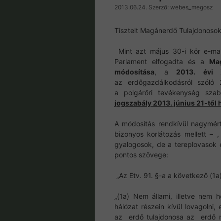
2013.06.24.
Szerző:
webes_megosz
Tisztelt Magánerdő Tulajdonoso
Mint azt május 30-i kör e-mai
Parlament elfogadta és a
Ma
módosítása
, a
2013. évi 
az erdőgazdálkodásról szóló 
a polgárőri tevékenység szab
jogszabály 2013. június 21-től 
A módosítás rendkívül nagymér
bizonyos korlátozás mellett –
gyalogosok, de a tereplovasok 
pontos szövege:
„Az Etv. 91. §-a a következő (1a
„(1a) Nem állami, illetve nem 
hálózat részein kívül lovagolni, 
az erdő tulajdonosa az erdő nem