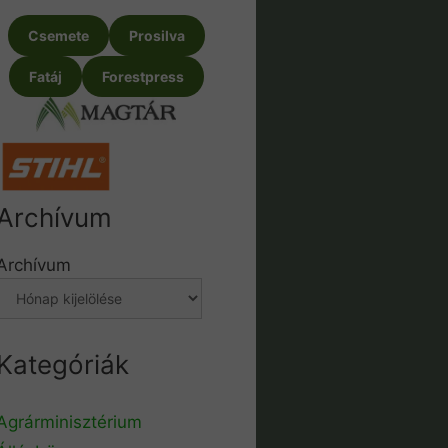
Csemete
Prosilva
Fatáj
Forestpress
Archívum
Archívum
Kategóriák
Agrárminisztérium