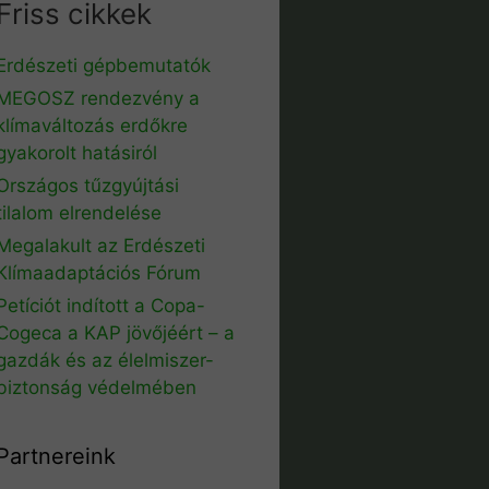
Friss cikkek
Erdészeti gépbemutatók
MEGOSZ rendezvény a
klímaváltozás erdőkre
gyakorolt hatásiról
Országos tűzgyújtási
tilalom elrendelése
Megalakult az Erdészeti
Klímaadaptációs Fórum
Petíciót indított a Copa-
Cogeca a KAP jövőjéért – a
gazdák és az élelmiszer-
biztonság védelmében
Partnereink