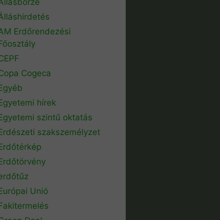
Állásbörze
Álláshirdetés
AM Erdőrendezési
Főosztály
CEPF
Copa Cogeca
Egyéb
Egyetemi hírek
Egyetemi szintű oktatás
Erdészeti szakszemélyzet
Erdőtérkép
Erdőtörvény
erdőtűz
Európai Unió
Fakitermelés