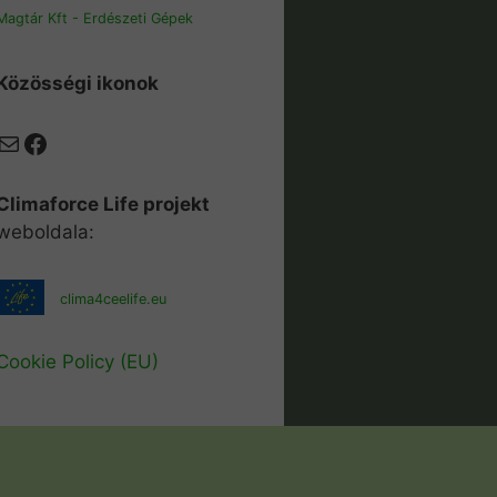
Magtár Kft - Erdészeti Gépek
Közösségi ikonok
Mail
Facebook
Climaforce Life projekt
weboldala:
clima4ceelife.eu
Cookie Policy (EU)