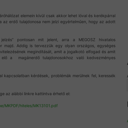
táróhálózat elemein kívül csak akkor lehet lóval és kerékpárral
 az erdő tulajdonosa nem jelzi egyértelműen, hogy az adott
jelzés” pontosan mit jelent, arra a MEGOSZ hivatalos
kér majd. Addig is tervezzük egy olyan országos, egységes
vitelezésének megindítását, amit a jogalkotó elfogad és amit
k elő a magánerdő tulajdonosokhoz való kedvezményes
al kapcsolatban kérdések, problémák merülnek fel, keressék
 az alábbi linkre kattintva érhető el:
ne/MKPDF/hiteles/
MK13101.pdf