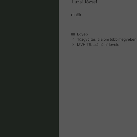
Luzsi József
elnök
Kategória
Egyéb
Tűzgyújtási tilalom több megyében
MVH 76. számú hírlevele