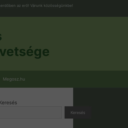
erdőben az erő! Várunk közösségünkbe!
s
vetsége
Megosz.hu
Keresés
Keresés