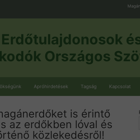
Magán
Erdőtulajdonosok é
kodók Országos Szö
nökségünk
Apróhirdetések
Tagság
Kapcsolat
magánerdőket is érintő
s az erdőkben lóval és
örténő közlekedésről!