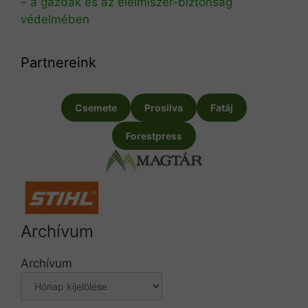
– a gazdák és az élelmiszer-biztonság
védelmében
Partnereink
Csemete
Prosilva
Fatáj
Forestpress
Archívum
Archívum