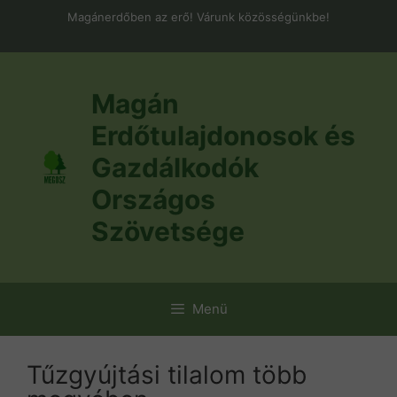
Kilépés
Magánerdőben az erő! Várunk közösségünkbe!
a
tartalomba
Magán
Erdőtulajdonosok és
Gazdálkodók
Országos
Szövetsége
Menü
Tűzgyújtási tilalom több