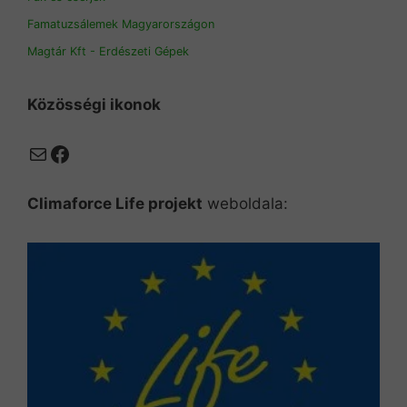
Famatuzsálemek Magyarországon
Magtár Kft - Erdészeti Gépek
Közösségi ikonok
Mail
Facebook
Climaforce Life projekt
weboldala: