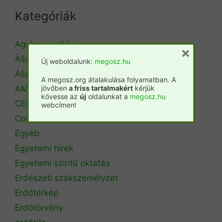
Kategóriák
Agrárminisztérium
×
Állásbörze
Új weboldalunk:
megosz.hu
Álláshirdetés
A megosz.org átalakulása folyamatban. A
jövőben
a friss tartalmakért
kérjük
AM Erdőrendezési Főosztály
kövesse az
új
oldalunkat a
megosz.hu
CEPF
webcímen!
Copa Cogeca
Egyéb
Egyetemi hírek
Egyetemi szintű oktatás
Erdészeti szakszemélyzet
Erdőtérkép
Erdőtörvény