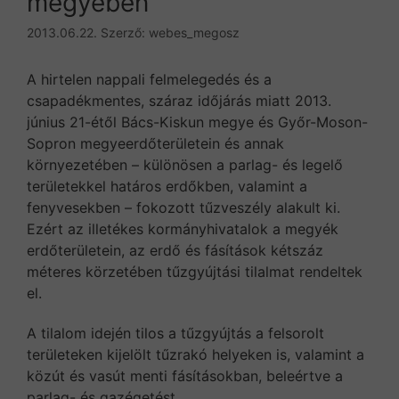
megyében
2013.06.22.
Szerző:
webes_megosz
A hirtelen nappali felmelegedés és a
csapadékmentes, száraz időjárás miatt 2013.
június 21-étől Bács-Kiskun megye és
Győr-Moson-
Sopron megye
erdőterületein és annak
környezetében – különösen a parlag- és legelő
területekkel határos erdőkben, valamint a
fenyvesekben – fokozott tűzveszély alakult ki.
Ezért az illetékes kormányhivatalok a megyék
erdőterületein, az erdő és fásítások kétszáz
méteres körzetében tűzgyújtási tilalmat rendeltek
el.
A tilalom idején tilos a tűzgyújtás a felsorolt
területeken kijelölt tűzrakó helyeken is, valamint a
közút és vasút menti fásításokban, beleértve a
parlag- és gazégetést.