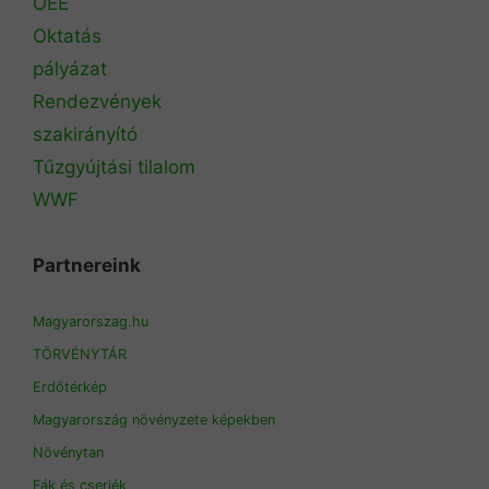
OEE
Oktatás
pályázat
Rendezvények
szakirányító
Tűzgyújtási tilalom
WWF
Partnereink
Magyarorszag.hu
TÖRVÉNYTÁR
Erdőtérkép
Magyarország növényzete képekben
Növénytan
Fák és cserjék