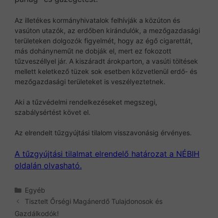
Az illetékes kormányhivatalok felhívják a közúton és
vasúton utazók, az erdőben kirándulók, a mezőgazdasági
területeken dolgozók figyelmét, hogy az égő cigarettát,
más dohányneműt ne dobják el, mert ez fokozott
tűzveszéllyel jár. A kiszáradt árokparton, a vasúti töltések
mellett keletkező tüzek sok esetben közvetlenül erdő- és
mezőgazdasági területeket is veszélyeztetnek.
Aki a tűzvédelmi rendelkezéseket megszegi,
szabálysértést követ el.
Az elrendelt tűzgyújtási tilalom visszavonásig érvényes.
A tűzgyújtási tilalmat elrendelő határozat a NÉBIH
oldalán olvasható.
Kategória
Egyéb
Tisztelt Őrségi Magánerdő Tulajdonosok és
Gazdálkodók!