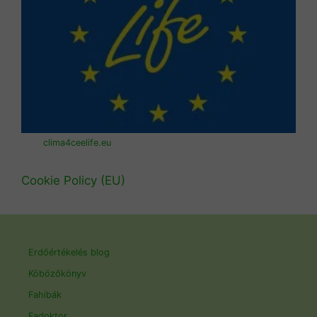
clima4ceelife.eu
Cookie Policy (EU)
Erdőértékelés blog
Köbözőkönyv
Fahibák
Fadoktor