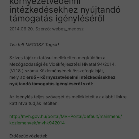
környezetvédelmi
intézkedésekhez nyújtandó
támogatás igényléséről
2014.06.20.
Szerző:
webes_megosz
Tisztelt MEGOSZ Tagok!
Szíves tájékoztatásul mellékelten megküldöm a
Mezőgazdasági és Vidékfejlesztési Hivatal 94/2014.
(VI.18.) számú Közleményének összefoglalóját,
mely az
erdő – környezetvédelmi intézkedésekhez
nyújtandó támogatás igényléséről szól:
Az igénylés teljes szövegét és mellékleteit az alábbi linkre
kattintva tudják letölteni:
http://mvh.gov.hu/portal/
MVHPortal/default/mainmenu/
kozlemenyek/mvhk942014
Erdészüdvözlettel: