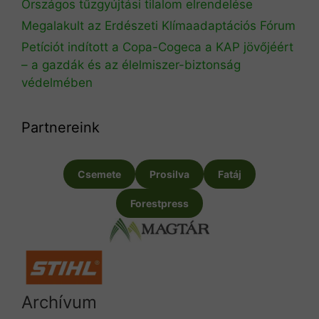
Országos tűzgyújtási tilalom elrendelése
Megalakult az Erdészeti Klímaadaptációs Fórum
Petíciót indított a Copa-Cogeca a KAP jövőjéért
– a gazdák és az élelmiszer-biztonság
védelmében
Partnereink
Csemete
Prosilva
Fatáj
Forestpress
Archívum