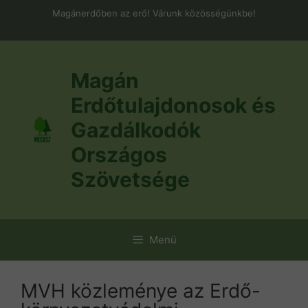
Kilépés
Magánerdőben az erő! Várunk közösségünkbe!
a
tartalomba
Magán
Erdőtulajdonosok és
Gazdálkodók
Országos
Szövetsége
Menü
MVH közleménye az Erdő-