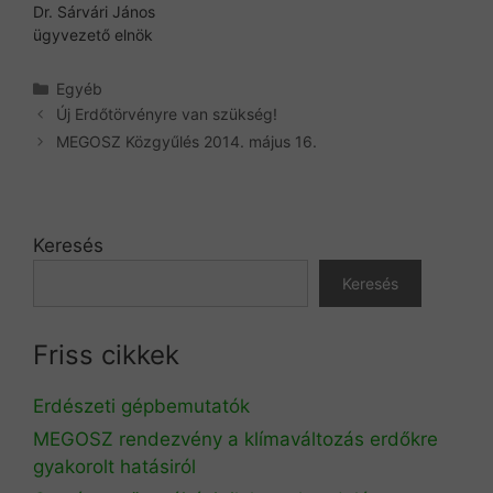
Dr. Sárvári János
ügyvezető elnök
Kategória
Egyéb
Új Erdőtörvényre van szükség!
MEGOSZ Közgyűlés 2014. május 16.
Keresés
Keresés
Friss cikkek
Erdészeti gépbemutatók
MEGOSZ rendezvény a klímaváltozás erdőkre
gyakorolt hatásiról