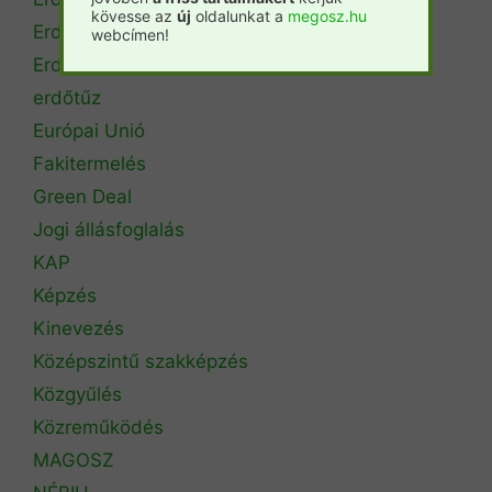
kövesse az
új
oldalunkat a
megosz.hu
Erdőtérkép
webcímen!
Erdőtörvény
erdőtűz
Európai Unió
Fakitermelés
Green Deal
Jogi állásfoglalás
KAP
Képzés
Kinevezés
Középszintű szakképzés
Közgyűlés
Közreműködés
MAGOSZ