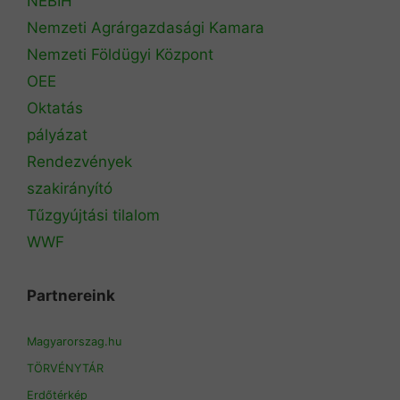
NÉBIH
Nemzeti Agrárgazdasági Kamara
Nemzeti Földügyi Központ
OEE
Oktatás
pályázat
Rendezvények
szakirányító
Tűzgyújtási tilalom
WWF
Partnereink
Magyarorszag.hu
TÖRVÉNYTÁR
Erdőtérkép