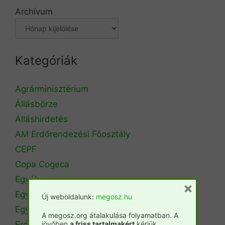
Archívum
Kategóriák
Agrárminisztérium
Állásbörze
Álláshirdetés
AM Erdőrendezési Főosztály
CEPF
Copa Cogeca
Egyéb
×
Egyetemi hírek
Új weboldalunk:
megosz.hu
Egyetemi szintű oktatás
A megosz.org átalakulása folyamatban. A
jövőben
a friss tartalmakért
kérjük
Erdészeti szakszemélyzet