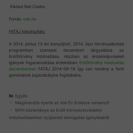
Kádasi Bali Csaba
Forrás:
nak.hu
FATÁJ kiegészítés:
A 2014. június 13-án benyújtott, 2014. őszi törvényalkotási
programban szerepel decemberi tárgyalásra az
Erdőtörvény módosítása, részben az érdekképviseleti
igények foganatosítása érdekében:
Erdőtörvény módosítás
decemberben
FATÁJ 2014-06-18 Így van remény a fenti
gondolatok jogszabályba foglalására.
Kategória
Egyéb
Magánerdős nyerte az idei Év Erdésze versenyt!
MVH közleménye az Erdő-környezetvédelmi
intézkedésekhez nyújtandó támogatás igényléséről