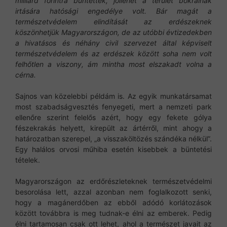
milliárd forintra bűntettek, jóllehet a terület bokrainak
irtására hatósági engedélye volt. Bár magát a
természetvédelem elindítását az erdészeknek
köszönhetjük Magyarországon, de az utóbbi évtizedekben
a hivatásos és néhány civil szervezet által képviselt
természetvédelem és az erdészek között soha nem volt
felhőtlen a viszony, ám mintha most elszakadt volna a
cérna.
Sajnos van közelebbi példám is. Az egyik munkatársamat
most szabadságvesztés fenyegeti, mert a nemzeti park
ellenőre szerint felelős azért, hogy egy fekete gólya
fészekrakás helyett, kirepült az ártérről, mint ahogy a
határozatban szerepel, „a visszaköltözés szándéka nélkül”.
Egy halálos orvosi műhiba esetén kisebbek a büntetési
tételek.
Magyarországon az erdőrészleteknek természetvédelmi
besorolása lett, azzal azonban nem foglalkozott senki,
hogy a magánerdőben az ebből adódó korlátozások
között továbbra is meg tudnak-e élni az emberek. Pedig
élni tartamosan csak ott lehet, ahol a természet javait az