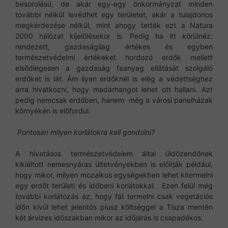
besorolású, de akár egy-egy önkormányzat minden
további nélkül levédhet egy területet, akár a tulajdonos
megkérdezése nélkül, mint ahogy tették ezt a Natura
2000 hálózat kijelölésekor is. Pedig ha itt körülnéz:
rendezett, gazdaságilag értékes és egyben
természetvédelmi értékeket hordozó erdők mellett
elsődlegesen a gazdaság faanyag ellátását szolgáló
erdőket is lát. Ám ilyen erdőknél is elég a védettséghez
arra hivatkozni, hogy madárhangot lehet ott hallani. Azt
pedig nemcsak erdőben, hanem még a városi panelházak
környékén is előfordul.
Pontosan milyen korlátokra kell gondolni?
A hivatásos természetvédelem által üldözendőnek
kikiáltott nemesnyáras ültetvényekben is előírják például,
hogy mikor, milyen mozaikos egységekben lehet kitermelni
egy erdőt területi és időbeni korlátokkal. Ezen felül még
további korlátozás az, hogy fát termelni csak vegetációs
időn kívül lehet jelentős plusz költséggel a Tisza mentén
két árvizes időszakban mikor az időjárás is csapadékos.