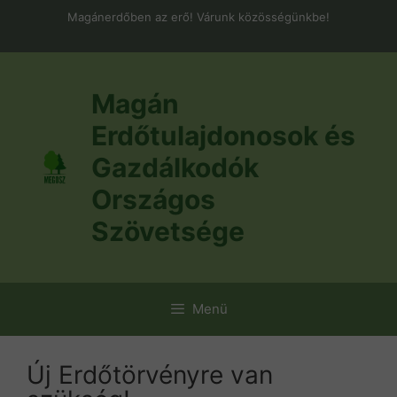
Kilépés
Magánerdőben az erő! Várunk közösségünkbe!
a
tartalomba
Magán
Erdőtulajdonosok és
Gazdálkodók
Országos
Szövetsége
Menü
Új Erdőtörvényre van