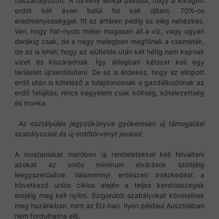
túlszabályozott. A törvény előírja például, hogy a kivágott
erdőt két éven belül fel kell újítani, 70%-os
eredményességgel. Itt az ártéren pedig ez elég nehézkes.
Van, hogy hat-nyolc méter magasan áll a víz, vagy ugyan
derékig csak, de a nagy melegben megfőnek a csemeték,
de az is lehet, hogy az elültetés után két hétig nem kapnak
vizet és kiszáradnak. Így átlagban kétszer kell egy
területet újraerdősíteni. De az is érdekes, hogy az ellopott
erdő után is kötelező a tulajdonosnak a gazdálkodónak az
erdő felújítás, nincs kegyelem csak költség, kötelezettség
és munka.
Az osztályülés jegyzőkönyve gyökeresen új támogatási
szabályozást és új erdőtörvényt javasol.
A mostaniakat merőben új rendeletekkel kell felváltani
azokat az uniós minimum elvárások szintjéig
leegyszerűsítve. Valamennyi erdészeti intézkedést a
következő uniós ciklus elején a teljes keretösszegek
erejéig meg kell nyitni. Szigorúbb szabályokat követelnek
meg hazánkban, mint az EU-ban. Ilyen például Ausztriában
nem fordulhatna elő.