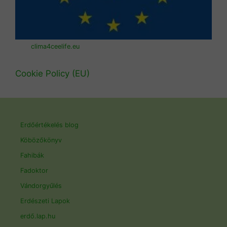
clima4ceelife.eu
Cookie Policy (EU)
Erdőértékelés blog
Köbözőkönyv
Fahibák
Fadoktor
Vándorgyűlés
Erdészeti Lapok
erdő.lap.hu