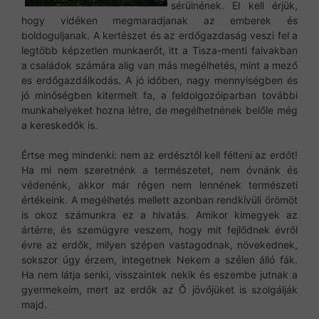
sérülnének. El kell érjük,
hogy vidéken megmaradjanak az emberek és
boldoguljanak. A kertészet és az erdőgazdaság veszi fel a
legtöbb képzetlen munkaerőt, itt a Tisza-menti falvakban
a családok számára alig van más megélhetés, mint a mező
es erdőgazdálkodás. A jó időben, nagy mennyiségben és
jó minőségben kitermelt fa, a feldolgozóiparban további
munkahelyeket hozna létre, de megélhetnének belőle még
a kereskedők is.
Értse meg mindenki: nem az erdésztől kell félteni az erdőt!
Ha mi nem szeretnénk a természetet, nem óvnánk és
védenénk, akkor már régen nem lennének természeti
értékeink. A megélhetés mellett azonban rendkívüli örömöt
is okoz számunkra ez a hivatás. Amikor kimegyek az
ártérre, és szemügyre veszem, hogy mit fejlődnek évről
évre az erdők, milyen szépen vastagodnak, növekednek,
sokszor úgy érzem, integetnek Nekem a szélen álló fák.
Ha nem látja senki, visszaintek nekik és eszembe jutnak a
gyermekeim, mert az erdők az Ő jövőjüket is szolgálják
majd.