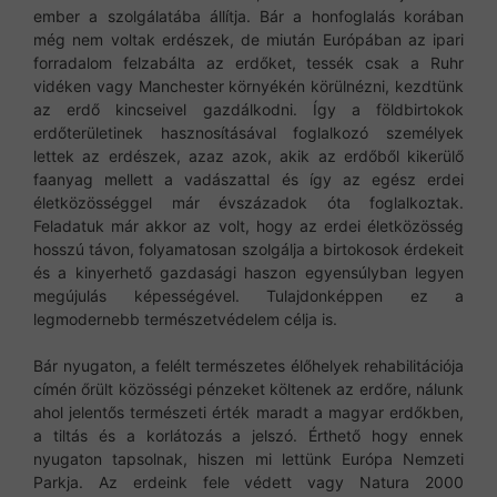
ember a szolgálatába állítja. Bár a honfoglalás korában
még nem voltak erdészek, de miután Európában az ipari
forradalom felzabálta az erdőket, tessék csak a Ruhr
vidéken vagy Manchester környékén körülnézni, kezdtünk
az erdő kincseivel gazdálkodni. Így a földbirtokok
erdőterületinek hasznosításával foglalkozó személyek
lettek az erdészek, azaz azok, akik az erdőből kikerülő
faanyag mellett a vadászattal és így az egész erdei
életközösséggel már évszázadok óta foglalkoztak.
Feladatuk már akkor az volt, hogy az erdei életközösség
hosszú távon, folyamatosan szolgálja a birtokosok érdekeit
és a kinyerhető gazdasági haszon egyensúlyban legyen
megújulás képességével. Tulajdonképpen ez a
legmodernebb természetvédelem célja is.
Bár nyugaton, a felélt természetes élőhelyek rehabilitációja
címén őrült közösségi pénzeket költenek az erdőre, nálunk
ahol jelentős természeti érték maradt a magyar erdőkben,
a tiltás és a korlátozás a jelszó. Érthető hogy ennek
nyugaton tapsolnak, hiszen mi lettünk Európa Nemzeti
Parkja. Az erdeink fele védett vagy Natura 2000