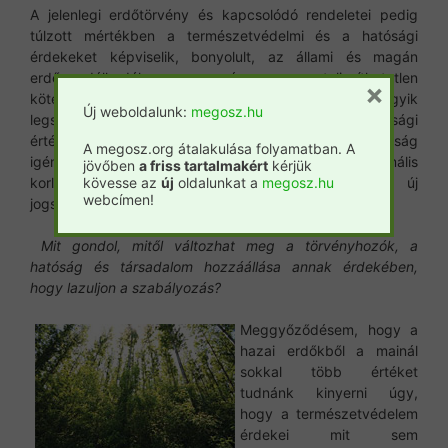
A jelenlegi erdőtörvény és kapcsolódó rendeletei pedig
túlzott mértékben a természetvédelmi és a hatósági
érdekeket képviselik, bonyolult, az állami és magán
erdőgazdálkodókra nézve teljesíthetetlen
×
kötelezettségeket tartalmaznak. Európa egyik
Új weboldalunk:
megosz.hu
legszigorúbb erdőtörvényét tehát az erdők gazdasági
értékeit jobban kiaknázó, ugyanakkor a tartamosság
A megosz.org átalakulása folyamatban. A
igényeinek is megfelelő, de csak a minimális
jövőben
a friss tartalmakért
kérjük
kövesse az
új
oldalunkat a
megosz.hu
korlátozásokat és ellenőrzéseket tartalmazó új
webcímen!
jogszabályokkal kell felváltani.
Mit gondol, mitől változhat meg a törvényhozók, a
hatóság és társadalom hozzáállása annak érdekében,
hogy lazuljon a szabályozás?
Meggyőződésem, hogy a
hazai erdőkből a mainál
sokkal több értéket
tudnánk kinyerni úgy,
hogy a természetvédelem
érdekei mit sem