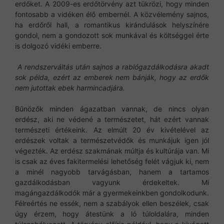
erdőket. A 2009-es erdőtörvény azt tükrözi, hogy minden
fontosabb a vidéken élő embernél. A közvélemény sajnos,
ha erdőről hall, a romantikus kirándulások helyszínére
gondol, nem a gondozott sok munkával és költséggel érte
is dolgozó vidéki emberre.
A rendszerváltás után sajnos a rablógazdálkodásra akadt
sok példa, ezért az emberek nem bánják, hogy az erdők
nem jutottak ebek harmincadjára.
Bűnözők minden ágazatban vannak, de nincs olyan
erdész, aki ne védené a természetet, hát ezért vannak
természeti értékeink. Az elmúlt 20 év kivételével az
erdészek voltak a természetvédők és munkájuk igen jól
végezték. Az erdész szakmának múltja és kultúrája van. Mi
is csak az éves fakitermelési lehetőség felét vágjuk ki, nem
a minél nagyobb tarvágásban, hanem a tartamos
gazdálkodásban vagyunk érdekeltek. Mi
magángazdálkodók már a gyermekeinkben gondolkodunk.
Félreértés ne essék, nem a szabályok ellen beszélek, csak
úgy érzem, hogy átestünk a ló túloldalára, minden