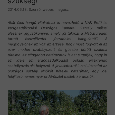
szükség!
2014.06.18.
Szerző:
webes_megosz
Akár éles hangú vitairatnak is nevezhető a NAK Erdő és
Vadgazdálkodási Országos Kamarai Osztály májusi
ülésének jegyzőkönyve, amely jól tükrözi a Mátrafüreden
tartott összejövetel „forradalmi hangulatát”. A
megfigyelőnek az volt az érzése, hogy most fogyott el az
ezer módon szabályozott és gúzsba kötött szakma
türelme. Az elfogadott határozatok is azt sugallják, hogy itt
az ideje az erdőgazdálkodást polgári értékrendű
szabályozás alá helyezni. A javaslatokról Luzsi Józsefet az
országos osztály elnökét Kőtelek határában, egy idei
felújítású nemes nyár erdőrészlet mellett kérdeztük.