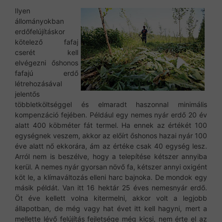
Ilyen
állományokban
erdőfelújításkor
kötelező fafaj
cserét kell
elvégezni őshonos
fafajú erdő
létrehozásával
jelentős
többletköltséggel és elmaradt haszonnal minimális
kompenzáció fejében. Például egy nemes nyár erdő 20 év
alatt 400 köbméter fát termel. Ha ennek az értékét 100
egységnek veszem, akkor az előírt őshonos hazai nyár 100
éve alatt nő ekkorára, ám az értéke csak 40 egység lesz.
Arról nem is beszélve, hogy a telepítése kétszer annyiba
kerül. A nemes nyár gyorsan növő fa, kétszer annyi oxigént
köt le, a klímaváltozás elleni harc bajnoka. De mondok egy
másik példát. Van itt 16 hektár 25 éves nemesnyár erdő.
Öt éve kellett volna kitermelni, akkor volt a legjobb
állapotban, de még vagy hat évet itt kell hagyni, mert a
mellette lévő felújítás fejletsége még kicsi, nem érte el az