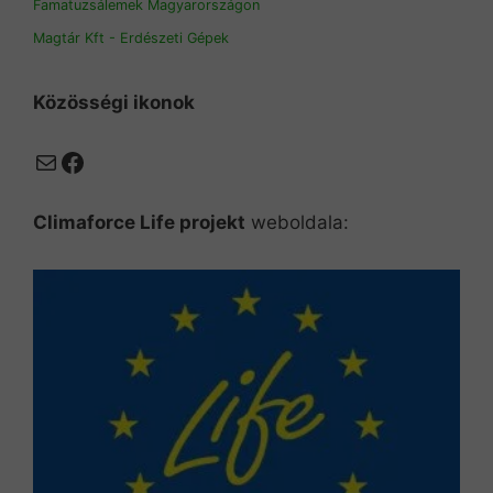
Famatuzsálemek Magyarországon
Magtár Kft - Erdészeti Gépek
Közösségi ikonok
Mail
Facebook
Climaforce Life projekt
weboldala: