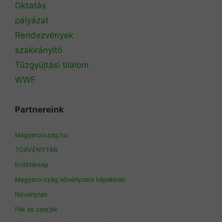
Oktatás
pályázat
Rendezvények
szakirányító
Tűzgyújtási tilalom
WWF
Partnereink
Magyarorszag.hu
TÖRVÉNYTÁR
Erdőtérkép
Magyarország növényzete képekben
Növénytan
Fák és cserjék