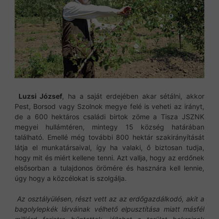
Luzsi József
, ha a saját erdejében akar sétálni, akkor
Pest, Borsod vagy Szolnok megye felé is veheti az irányt,
de a 600 hektáros családi birtok zöme a Tisza JSZNK
megyei hullámtéren, mintegy 15 község határában
található. Emellé még további 800 hektár szakirányítását
látja el munkatársaival, így ha valaki, ő biztosan tudja,
hogy mit és miért kellene tenni. Azt vallja, hogy az erdőnek
elsősorban a tulajdonos örömére és hasznára kell lennie,
úgy hogy a közcélokat is szolgálja.
Az osztályülésen, részt vett az az erdőgazdálkodó, akit a
bagolylepkék lárváinak vélhető elpusztítása miatt másfél