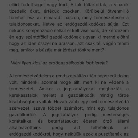
előírt fedettséget vagy kort. A fák túltartottak, a viharok
tizedelik őket, értékük csökken. Körülbelül ötvenmillió
forintos lesz az elmaradt haszon, mely természetesen a
tulajdonosokat, illetve az erdőgazdálkodókat sújtja. Ezt
nekünk kompenzáció nélkül el kell viselnünk, de kérdezem
én egy szántóföldi gazdálkodónak ugyan ki merné előírni
hogy az idén ősszel ne arasson, azt csak tél végén teheti
meg, amikor a búzája már jórészt tönkre ment?
Miért ilyen kicsi az erdőgazdálkodók lobbiereje?
A természetvédelem a rendszerváltás után népszerű dolog
volt, mindenki azonnal mögé állt, mert ki ne védené a
természetet. Amikor a jogszabályokat meghozták a
kerekasztalok mellett a gazdálkodók mindig törpe
kisebbségben voltak. Hovatovább egy civil természetvédő
szervezet, szava többet számított, mint egy tulajdonos
gazdálkodóé. A jogszabályok pedig mesterséges
korlátaikkal és betartatásukat éberen őrző állami
alkalmazottaink pedig azt feltételezik az
erdőgazdálkodókról, hogy nélkülük azok elpusztítanák az