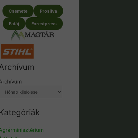
Csemete
Prosilva
Fatáj
Forestpress
Archívum
Archívum
Kategóriák
Agrárminisztérium