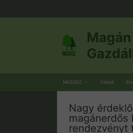
Kilépés
a
tartalomba
Magán 
Gazdál
MEGOSZ
Cikkek
El
Nagy érdeklő
magánerdős k
rendezvényt 