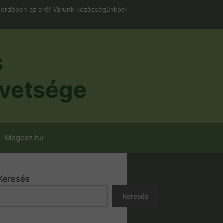
erdőben az erő! Várunk közösségünkbe!
s
vetsége
Megosz.hu
Keresés
Keresés