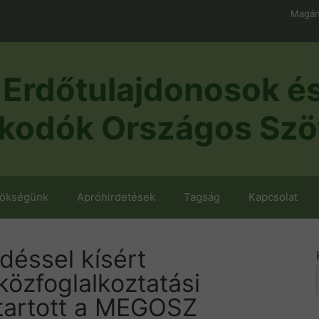
Magán
Erdőtulajdonosok é
kodók Országos Szö
nökségünk
Apróhirdetések
Tagság
Kapcsolat
déssel kísért
özfoglalkoztatási
tartott a MEGOSZ