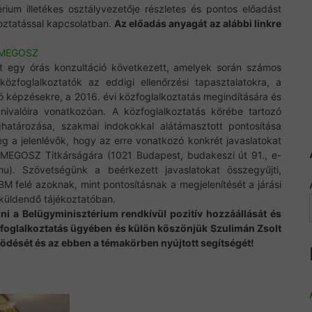
rium illetékes osztályvezetője részletes és pontos előadást
oztatással kapcsolatban.
Az előadás anyagát az alábbi linkre
2_MEGOSZ
t egy órás konzultáció következett, amelyek során számos
közfoglalkoztatók az eddigi ellenőrzési tapasztalatokra, a
 képzésekre, a 2016. évi közfoglalkoztatás megindítására és
dnivalóira vonatkozóan. A közfoglalkoztatás körébe tartozó
atározása, szakmai indokokkal alátámasztott pontosítása
a jelenlévők, hogy az erre vonatkozó konkrét javaslatokat
 MEGOSZ Titkárságára (1021 Budapest, budakeszi út 91., e-
hu). Szövetségünk a beérkezett javaslatokat összegyűjti,
M felé azoknak, mint pontosításnak a megjelenítését a járási
küldendő tájékoztatóban.
 a Belügyminisztérium rendkívül pozitív hozzáállását és
oglalkoztatás ügyében és külön köszönjük Szulimán Zsolt
dését és az ebben a témakörben nyújtott segítségét!