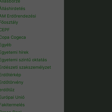
Állásbörze
Álláshirdetés
AM Erdőrendezési
Főosztály
CEPF
Copa Cogeca
Egyéb
Egyetemi hírek
Egyetemi szintű oktatás
Erdészeti szakszemélyzet
Erdőtérkép
Erdőtörvény
erdőtűz
Európai Unió
Fakitermelés