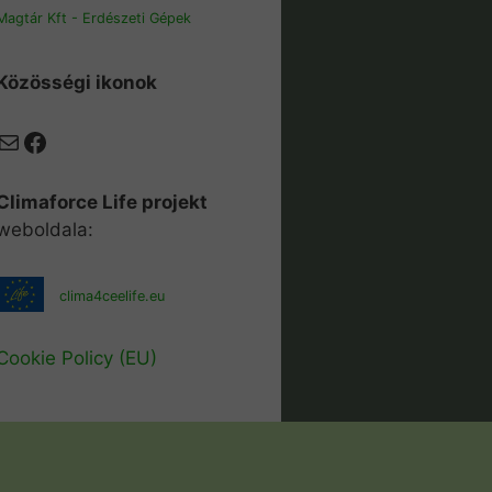
Magtár Kft - Erdészeti Gépek
Közösségi ikonok
Mail
Facebook
Climaforce Life projekt
weboldala:
clima4ceelife.eu
Cookie Policy (EU)