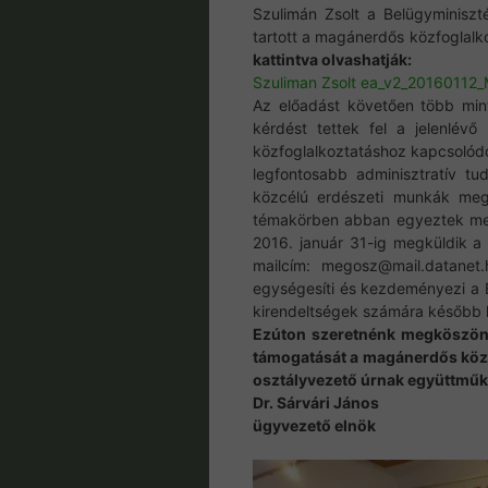
Szulimán Zsolt a Belügyminiszté
tartott a magánerdős közfoglalk
kattintva olvashatják:
Szuliman Zsolt ea_v2_2016011
Az előadást követően több min
kérdést tettek fel a jelenlévő 
közfoglalkoztatáshoz kapcsolódó
legfontosabb adminisztratív tu
közcélú erdészeti munkák megh
témakörben abban egyeztek meg 
2016. január 31-ig megküldik a
mailcím: megosz@mail.datanet.
egységesíti és kezdeményezi a B
kirendeltségek számára később 
Ezúton szeretnénk megköszönni
támogatását a magánerdős közf
osztályvezető úrnak együttműkö
Dr. Sárvári János
ügyvezető elnök