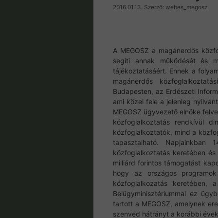
2016.01.13.
Szerző:
webes_megosz
A MEGOSZ a magánerdős közfogl
segíti annak működését és mi
tájékoztatásáért. Ennek a folya
magánerdős közfoglalkoztatá
Budapesten, az Erdészeti Inform
ami közel fele a jelenleg nyilvá
MEGOSZ ügyvezető elnöke felve
közfoglalkoztatás rendkívül d
közfoglalkoztatók, mind a közfo
tapasztalható. Napjainkban 
közfoglalkoztatás keretében é
milliárd forintos támogatást kapo
hogy az országos programok 
közfoglalkozatás keretében, a
Belügyminisztériummal ez ügyb
tartott a MEGOSZ, amelynek er
szenved hátrányt a korábbi évek