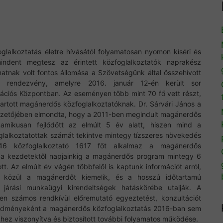
alkoztatás életre hívásától folyamatosan nyomon kíséri és
ndent megtesz az érintett közfoglalkoztatók naprakész
matnak volt fontos állomása a Szövetségünk által összehívott
si rendezvény, amelyre 2016. január 12-én került sor
ációs Központban. Az eseményen több mint 70 fő vett részt,
ntartott magánerdős közfoglalkoztatóknak. Dr. Sárvári János a
zetőjében elmondta, hogy a 2011-ben megindult magánerdős
inamikusan fejlődött az elmúlt 5 év alatt, hiszen mind a
glalkoztatottak számát tekintve mintegy tízszeres növekedés
146 közfoglalkoztató 1617 főt alkalmaz a magánerdős
s a kezdetektől napjainkig a magánerdős program mintegy 6
tt. Az elmúlt év végén többfelől is kaptunk információt arról,
közül a magánerdőt kiemelik, és a hosszú időtartamú
 járási munkaügyi kirendeltségek hatáskörébe utalják. A
en számos rendkívül előremutató egyeztetést, konzultációt
edményeként a magánerdős közfoglalkoztatás 2016-ban sem
hez viszonyítva és biztosított további folyamatos működése.