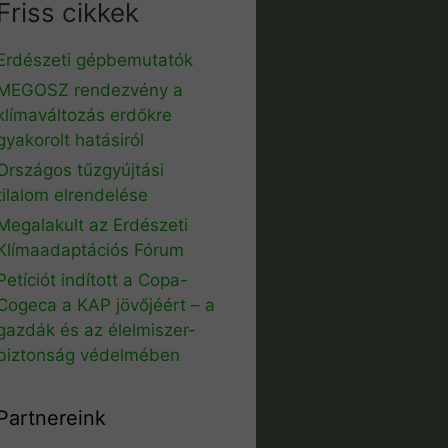
Friss cikkek
Erdészeti gépbemutatók
MEGOSZ rendezvény a
klímaváltozás erdőkre
gyakorolt hatásiról
Országos tűzgyújtási
tilalom elrendelése
Megalakult az Erdészeti
Klímaadaptációs Fórum
Petíciót indított a Copa-
Cogeca a KAP jövőjéért – a
gazdák és az élelmiszer-
biztonság védelmében
Partnereink