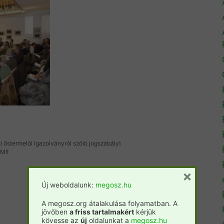
gi őstermelői igazolványról szóló jogszabályt
M!!
×
Új weboldalunk:
megosz.hu
A megosz.org átalakulása folyamatban. A
jövőben
a friss tartalmakért
kérjük
kövesse az
új
oldalunkat a
megosz.hu