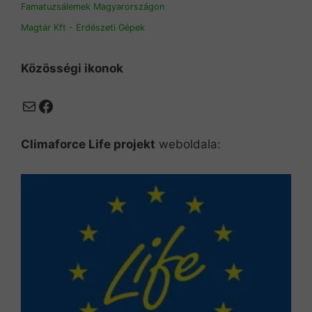
Famatuzsálemek Magyarországon
Magtár Kft - Erdészeti Gépek
Közösségi ikonok
Mail
Facebook
Climaforce Life projekt
weboldala: