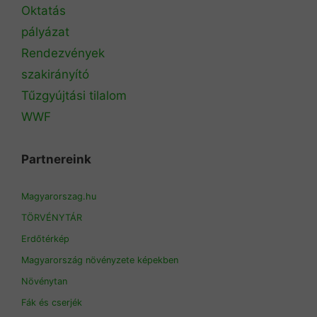
Oktatás
pályázat
Rendezvények
szakirányító
Tűzgyújtási tilalom
WWF
Partnereink
Magyarorszag.hu
TÖRVÉNYTÁR
Erdőtérkép
Magyarország növényzete képekben
Növénytan
Fák és cserjék