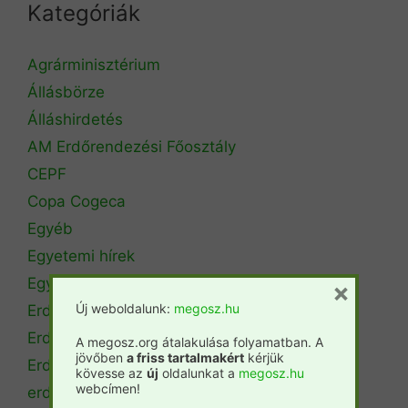
Kategóriák
Agrárminisztérium
Állásbörze
Álláshirdetés
AM Erdőrendezési Főosztály
CEPF
Copa Cogeca
Egyéb
Egyetemi hírek
Egyetemi szintű oktatás
×
Új weboldalunk:
megosz.hu
Erdészeti szakszemélyzet
Erdőtérkép
A megosz.org átalakulása folyamatban. A
jövőben
a friss tartalmakért
kérjük
Erdőtörvény
kövesse az
új
oldalunkat a
megosz.hu
webcímen!
erdőtűz