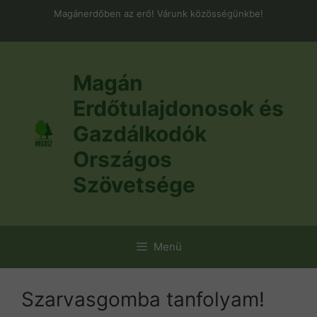
Kilépés
Magánerdőben az erő! Várunk közösségünkbe!
a
tartalomba
Magán
Erdőtulajdonosok és
Gazdálkodók
Országos
Szövetsége
Menü
Szarvasgomba tanfolyam!