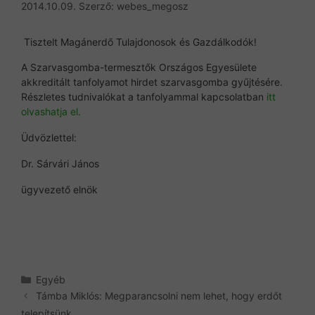
2014.10.09.
Szerző:
webes_megosz
Tisztelt Magánerdő Tulajdonosok és Gazdálkodók!
A Szarvasgomba-termesztők Országos Egyesülete
akkreditált tanfolyamot hirdet szarvasgomba gyűjtésére.
Részletes tudnivalókat a tanfolyammal kapcsolatban
itt
olvashatja el.
Üdvözlettel:
Dr. Sárvári János
ügyvezető elnök
Kategória
Egyéb
Támba Miklós: Megparancsolni nem lehet, hogy erdőt
telepítsünk