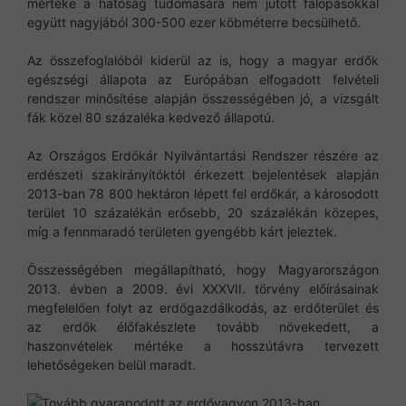
mértéke a hatóság tudomására nem jutott falopásokkal
együtt nagyjából 300-500 ezer köbméterre becsülhető.
Az összefoglalóból kiderül az is, hogy a magyar erdők
egészségi állapota az Európában elfogadott felvételi
rendszer minősítése alapján összességében jó, a vizsgált
fák közel 80 százaléka kedvező állapotú.
Az Országos Erdőkár Nyilvántartási Rendszer részére az
erdészeti szakirányítóktól érkezett bejelentések alapján
2013-ban 78 800 hektáron lépett fel erdőkár, a károsodott
terület 10 százalékán erősebb, 20 százalékán közepes,
míg a fennmaradó területen gyengébb kárt jeleztek.
Összességében megállapítható, hogy Magyarországon
2013. évben a 2009. évi XXXVII. törvény előírásainak
megfelelően folyt az erdőgazdálkodás, az erdőterület és
az erdők élőfakészlete tovább növekedett, a
haszonvételek mértéke a hosszútávra tervezett
lehetőségeken belül maradt.