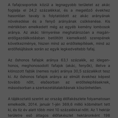
A fafajcsoportok közül a legnagyobb területet az akác
foglalja el 24,2 százalékkal, és a megelőző évekhez
hasonlóan tavaly is folytatódott az akác arányának
növekedése és a fenyő arányának csökkenése. Kis
mértékben emelkedett még az egyéb kemény lombosok
aránya. Az akác térnyerése meghatározóan a magán-
erdőgazdálkodásban betöltött kiemelkedő szerepének
következménye, hiszen mind az erdőtelepítések, mind az
erdőfelújítások során az egyik legkedveltebb fafaj.
Az őshonos fafajok aránya 63,1 százalék, az idegen-
honos, meghonosodott fafajok (akác, fenyők), illetve a
klónozott fajták (nemes nyár) aránya 30,5 százalékot tesz
ki. Az őshonos fafajok aránya az elmúlt évekhez képest
tovább nőtt, elsősorban az erdőtelepítéseknek,
másodsorban a szerkezetátalakításnak köszönhetően.
A tájékoztató szerint az ország élőfakészlete folyamatosan
emelkedik, 2014. január 1-jén 369,6 millió köbmétert tett
ki, és tíz év alatt több mint 10 százalékkal nőtt. Az 1 hektár
területre eső átlagos élőfakészlet hektáronként 198