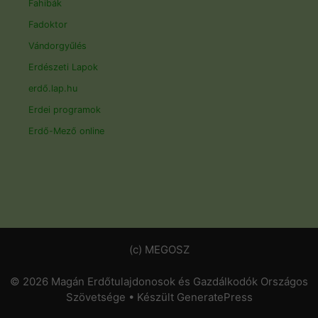
Fahibák
Fadoktor
Vándorgyűlés
Erdészeti Lapok
erdő.lap.hu
Erdei programok
Erdő-Mező online
(c) MEGOSZ
© 2026 Magán Erdőtulajdonosok és Gazdálkodók Országos
Szövetsége
• Készült
GeneratePress