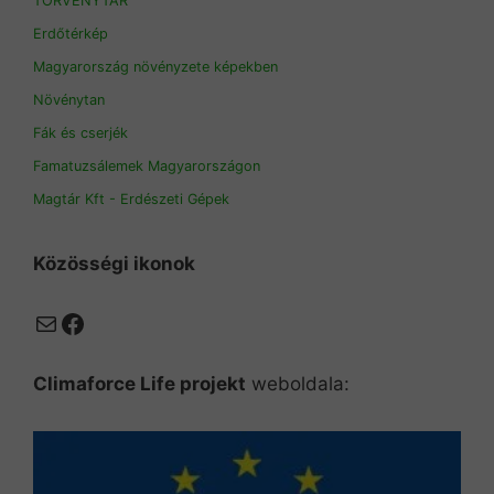
TÖRVÉNYTÁR
Erdőtérkép
Magyarország növényzete képekben
Növénytan
Fák és cserjék
Famatuzsálemek Magyarországon
Magtár Kft - Erdészeti Gépek
Közösségi ikonok
Mail
Facebook
Climaforce Life projekt
weboldala: