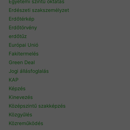
Egyetemi szintű oktatás
Erdészeti szakszemélyzet
Erdőtérkép
Erdőtörvény
erdőtűz
Európai Unió
Fakitermelés
Green Deal
Jogi állásfoglalás
KAP
Képzés
Kinevezés
Középszintű szakképzés
Közgyűlés
Közreműködés