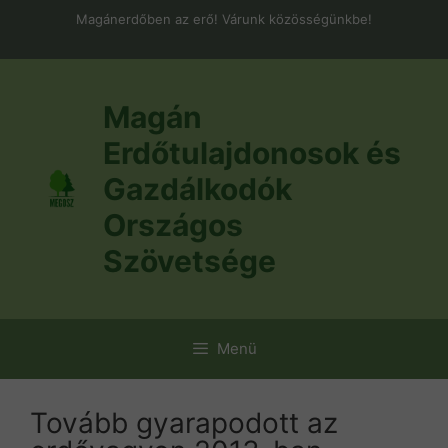
Kilépés
Magánerdőben az erő! Várunk közösségünkbe!
a
tartalomba
Magán
Erdőtulajdonosok és
Gazdálkodók
Országos
Szövetsége
Menü
Tovább gyarapodott az