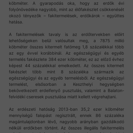
köbméter. A gyarapodás oka, hogy az erdők évi
folyónövedéke nagyobb, mint az élőfakészlet csökkenését
okozó tényezők – fakitermelések, erdőkárok – együttes
hatása.
A fakitermelések tavaly is az erdőtervekben előírt
lehetőségeken belül valósultak meg, a 7875 millió
köbméter összes kitermelt fatömeg 1,8 százalékkal több
az egy évvel korábbinál. Az egészségügyi és egyéb
termelés fakészlete 384 ezer köbméter, ez az előző évhez
képest 44 százalékkal emelkedett. Az összes kitermelt
fakészlet több mint 8 százaléka származik az
egészségügyi és az egyéb termelésből. Az egészségügyi
termelést, elsősorban a Keszthelyi hegységben
bekövetkezett erdeifenyő pusztulás, valamint a Balaton-
felvidéki cseresek pusztulása miatt kellett végrehajtani.
Az erdészeti hatóság 2013-ban 35,2 ezer köbméter
mennyiségű falopást regisztrált, ennek 86 százaléka
magántulajdonban lévő, nagyobb arányban gazdálkodó
nélküli erdőkben történt. Az összes illegális fakitermelés