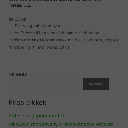
Forrás:
OEE
Kategória
Egyéb
Szarvasgomba tanfolyam!
Az Erdészeti Lapok mellett immár elérhető az
Erdészettörténeti Közlemények mind a 108 kötete, digitális
formában is. ( Fatáj-online után )
Keresés
Keresés
Friss cikkek
Erdészeti gépbemutatók
MEGOSZ rendezvény a klímaváltozás erdőkre