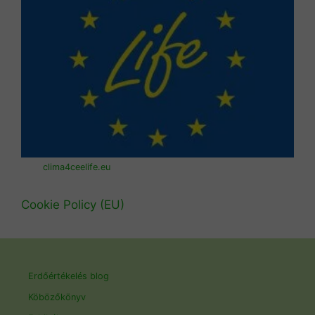
clima4ceelife.eu
Cookie Policy (EU)
Erdőértékelés blog
Köbözőkönyv