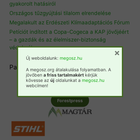
gyakorolt hatásiról
Országos tűzgyújtási tilalom elrendelése
Megalakult az Erdészeti Klímaadaptációs Fórum
Petíciót indított a Copa-Cogeca a KAP jövőjéért
– a gazdák és az élelmiszer-biztonság
védelmében
×
Új weboldalunk:
megosz.hu
Partnereink
A megosz.org átalakulása folyamatban. A
jövőben
a friss tartalmakért
kérjük
kövesse az
új
oldalunkat a
megosz.hu
webcímen!
Csemete
Prosilva
Fatáj
Forestpress