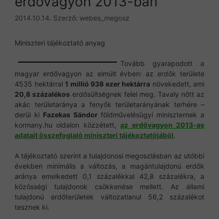
erdővagyon 2013-ban
2014.10.14.
Szerző:
webes_megosz
Miniszteri tájékoztató anyag
Tovább gyarapodott a
magyar erdővagyon az elmúlt évben: az erdők területe
4535 hektárral
1 millió 938 ezer hektárra
növekedett, ami
20,8 százalékos
erdősültségnek felel meg. Tavaly nőtt az
akác területaránya a fenyők területarányának terhére –
derül ki
Fazekas Sándor
földművelésügyi miniszternek a
kormany.hu oldalon közzétett,
az erdővagyon 2013-as
adatait összefoglaló miniszteri tájékoztatójából
.
A tájékoztató szerint a tulajdonosi megoszlásban az utóbbi
években minimális a változás, a magántulajdonú erdők
aránya emelkedett 0,1 százalékkal 42,8 százalékra, a
közösségi tulajdonok csökkenése mellett. Az állami
tulajdonú erdőterületek változatlanul 56,2 százalékot
tesznek ki.