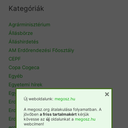
Kategóriák
Agrárminisztérium
Állásbörze
Álláshirdetés
AM Erdőrendezési Főosztály
CEPF
Copa Cogeca
Egyéb
Egyetemi hírek
×
Egyetemi szintű oktatás
Új weboldalunk:
megosz.hu
Erdészeti szakszemélyzet
A megosz.org átalakulása folyamatban. A
Erdőtérkép
jövőben
a friss tartalmakért
kérjük
Erdőtörvény
kövesse az
új
oldalunkat a
megosz.hu
webcímen!
erdőtűz