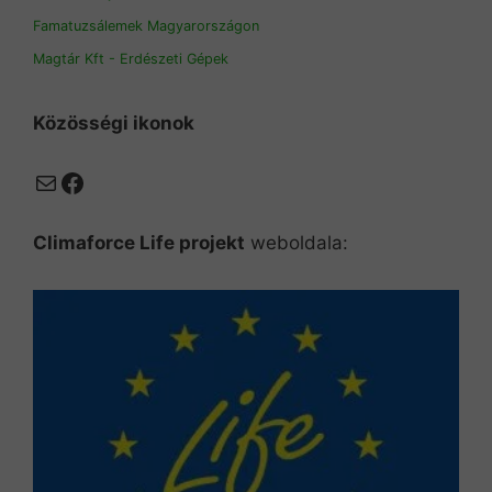
Famatuzsálemek Magyarországon
Magtár Kft - Erdészeti Gépek
Közösségi ikonok
Mail
Facebook
Climaforce Life projekt
weboldala: