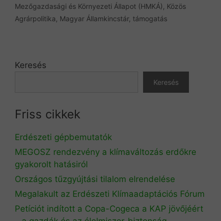
Mezőgazdasági és Környezeti Állapot (HMKÁ)
,
Közös
Agrárpolitika
,
Magyar Államkincstár
,
támogatás
Keresés
Keresés
Friss cikkek
Erdészeti gépbemutatók
MEGOSZ rendezvény a klímaváltozás erdőkre
gyakorolt hatásiról
Országos tűzgyújtási tilalom elrendelése
Megalakult az Erdészeti Klímaadaptációs Fórum
Petíciót indított a Copa-Cogeca a KAP jövőjéért
– a gazdák és az élelmiszer-biztonság