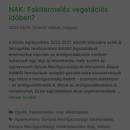
NAK: Fakitermelés vegetációs
időben?
2023.06.12.
Szerző:
webes_megosz
A Közös Agrárpolitika 2023-2027. közötti időszakra szóló új
támogatási rendszeréhez kötődő jogszabályok
értelmezése kapcsán az erdőgazdálkodók körében
tudatosult egy régi-új rendelkezés, mely szerint az
úgynevezett Helyes Mezőgazdasági és Környezeti Állapot
(HMKÁ) fenntartását szolgáló gazdálkodási követelmények
egy része a mezőgazdaság mellett – bizonyos esetekben
– az erdőgazdálkodókra, illetve az erdőgazdálkodásra is
vonatkozhat. Ezzel kapcsolatban olyan jogértelmezések …
Olvass tovább
Kategória
Egyéb
,
Fakitermelés
,
Jogi állásfoglalás
Címkék
Agrárkamara
,
Európai Mezőgazdasági Garanciaalap
,
Európai Mezőgazdasági Vidékfejlesztési Alap
,
Helyes