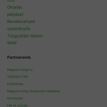
Oktatás
pályázat
Rendezvények
szakirányító
Tűzgyújtási tilalom
WWF
Partnereink
Magyarorszag.hu
TÖRVÉNYTÁR
Erdőtérkép
Magyarország növényzete képekben
Növénytan
Fák és cserjék