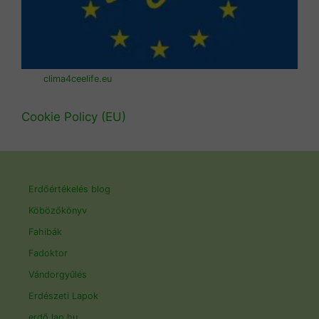
clima4ceelife.eu
Cookie Policy (EU)
Erdőértékelés blog
Köbözőkönyv
Fahibák
Fadoktor
Vándorgyűlés
Erdészeti Lapok
erdő.lap.hu