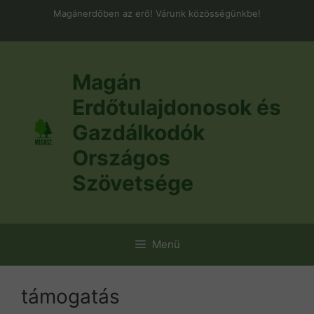
Kilépés
Magánerdőben az erő! Várunk közösségünkbe!
a
tartalomba
Magán
Erdőtulajdonosok és
Gazdálkodók
Országos
Szövetsége
Menü
támogatás