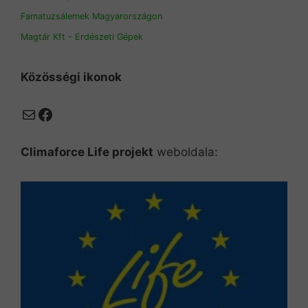
Famatuzsálemek Magyarországon
Magtár Kft - Erdészeti Gépek
Közösségi ikonok
Mail
Facebook
Climaforce Life projekt
weboldala: