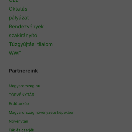
Oktatás
pályázat
Rendezvények
szakirányító
Tűzgyújtási tilalom
WWF
Partnereink
Magyarorszag.hu
TÖRVÉNYTÁR
Erdőtérkép
Magyarország növényzete képekben
Növénytan
Fák és cserjék