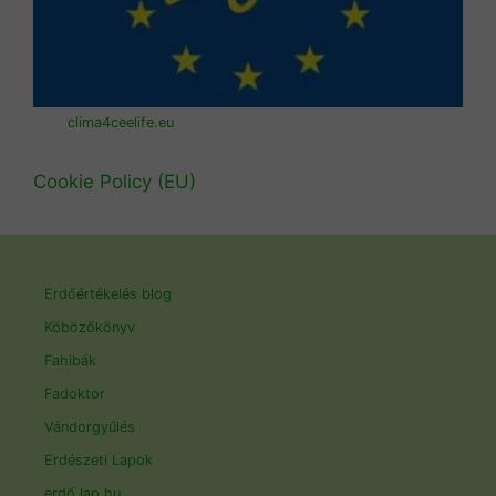
clima4ceelife.eu
Cookie Policy (EU)
Erdőértékelés blog
Köbözőkönyv
Fahibák
Fadoktor
Vándorgyűlés
Erdészeti Lapok
erdő.lap.hu