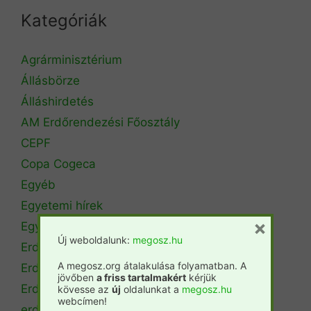
Kategóriák
Agrárminisztérium
Állásbörze
Álláshirdetés
AM Erdőrendezési Főosztály
CEPF
Copa Cogeca
Egyéb
Egyetemi hírek
×
Egyetemi szintű oktatás
Új weboldalunk:
megosz.hu
Erdészeti szakszemélyzet
A megosz.org átalakulása folyamatban. A
Erdőtérkép
jövőben
a friss tartalmakért
kérjük
Erdőtörvény
kövesse az
új
oldalunkat a
megosz.hu
webcímen!
erdőtűz