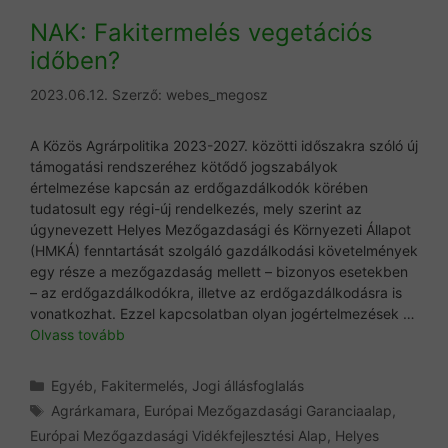
NAK: Fakitermelés vegetációs
időben?
2023.06.12.
Szerző:
webes_megosz
A Közös Agrárpolitika 2023-2027. közötti időszakra szóló új
támogatási rendszeréhez kötődő jogszabályok
értelmezése kapcsán az erdőgazdálkodók körében
tudatosult egy régi-új rendelkezés, mely szerint az
úgynevezett Helyes Mezőgazdasági és Környezeti Állapot
(HMKÁ) fenntartását szolgáló gazdálkodási követelmények
egy része a mezőgazdaság mellett – bizonyos esetekben
– az erdőgazdálkodókra, illetve az erdőgazdálkodásra is
vonatkozhat. Ezzel kapcsolatban olyan jogértelmezések …
Olvass tovább
Kategória
Egyéb
,
Fakitermelés
,
Jogi állásfoglalás
Címkék
Agrárkamara
,
Európai Mezőgazdasági Garanciaalap
,
Európai Mezőgazdasági Vidékfejlesztési Alap
,
Helyes