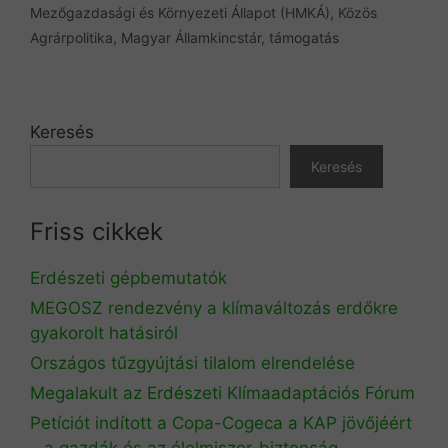
Mezőgazdasági és Környezeti Állapot (HMKÁ)
,
Közös
Agrárpolitika
,
Magyar Államkincstár
,
támogatás
Keresés
Keresés
Friss cikkek
Erdészeti gépbemutatók
MEGOSZ rendezvény a klímaváltozás erdőkre
gyakorolt hatásiról
Országos tűzgyújtási tilalom elrendelése
Megalakult az Erdészeti Klímaadaptációs Fórum
Petíciót indított a Copa-Cogeca a KAP jövőjéért
– a gazdák és az élelmiszer-biztonság